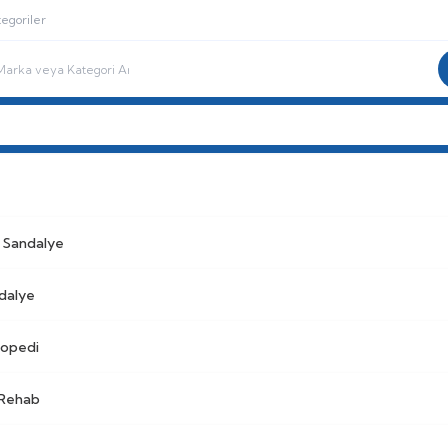
egoriler
i Sandalye
Pediatrik Rehab
Yedek Parça
Engelli Bakım
BAYİ G
i Sandalye
dalye
topedi
 Rehab