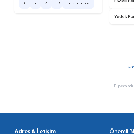
Engelli B
X
Y
Z
1-9
Tümünü Gör
Yedek Pa
Kam
Adres & İletişim
Önemli Bil