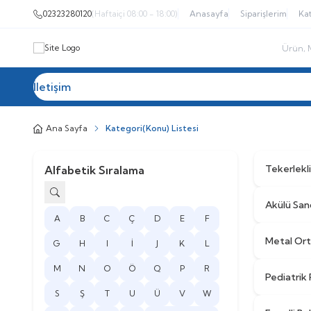
02323280120
(Haftaiçi 08:00 - 18:00)
Anasayfa
Siparişlerim
Kat
İletişim
Tüm Kategoriler
Akülü Sandalye
Tekerlekl
Ana Sayfa
Kategori(Konu) Listesi
Tekerlekl
Alfabetik Sıralama
Akülü San
A
B
C
Ç
D
E
F
Metal Or
G
H
I
İ
J
K
L
M
N
O
Ö
Q
P
R
Pediatrik
S
Ş
T
U
Ü
V
W