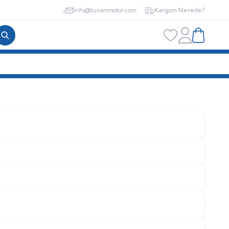
info@tusanmotor.com
Kargom Nerede?
Hesabım
Favorilerim
Sepetim
İRİŞİ