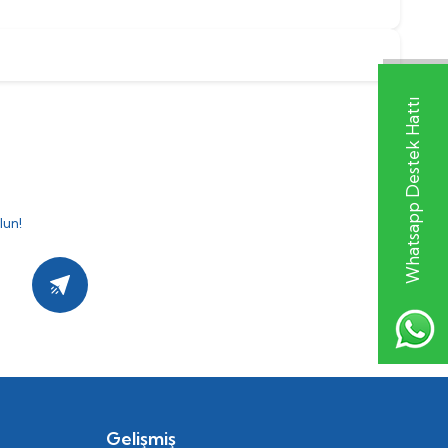
Whatsapp Destek Hattı
lun!
Kayıt Ol
Gelişmiş