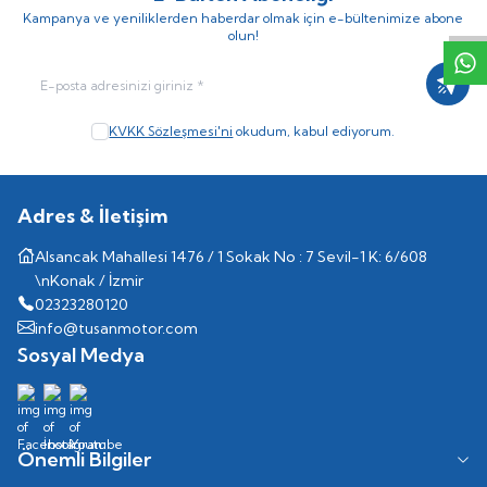
Kampanya ve yeniliklerden haberdar olmak için e-bültenimize abone
olun!
Kayıt
KVKK Sözleşmesi'ni
okudum, kabul ediyorum.
Adres & İletişim
Alsancak Mahallesi 1476 / 1 Sokak No : 7 Sevil-1 K: 6/608
\nKonak / İzmir
02323280120
info@tusanmotor.com
Sosyal Medya
Önemli Bilgiler