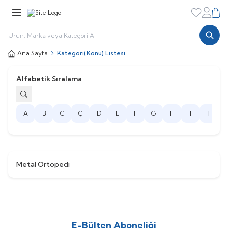
Favorileri
Hesabı
Sepe
Ana Sayfa
Kategori(Konu) Listesi
Alfabetik Sıralama
A
B
C
Ç
D
E
F
G
H
I
İ
J
Metal Ortopedi
W
h
t
s
p
p
D
e
s
e
H
a
t
t
E-Bülten Aboneliği