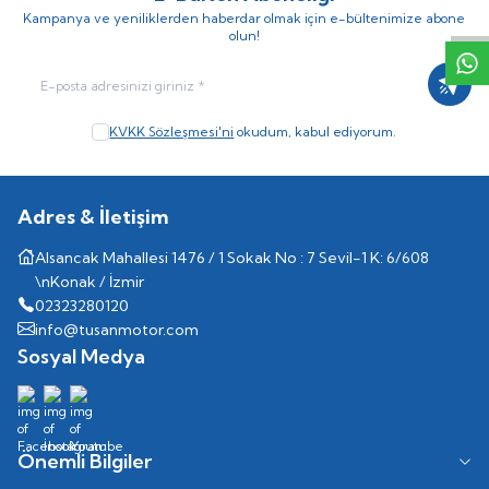
Kampanya ve yeniliklerden haberdar olmak için e-bültenimize abone
olun!
Kayıt
KVKK Sözleşmesi'ni
okudum, kabul ediyorum.
Adres & İletişim
Alsancak Mahallesi 1476 / 1 Sokak No : 7 Sevil-1 K: 6/608
\nKonak / İzmir
02323280120
info@tusanmotor.com
Sosyal Medya
Önemli Bilgiler