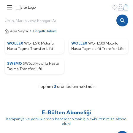
Favorileri
Hesabı
Sepe
Ana Sayfa
Engelli Bakım
WOLLEX
WG-L510 Motorlu
WOLLEX
WG-L500 Motorlu
Hasta Taşıma Transfer Lifti
Hasta Taşıma Lifti Transfer Lifti
SWEMO
SW520 Motorlu Hasta
Taşıma Transfer Lifti
Toplam
3
ürün bulunmaktadır.
E-Bülten Aboneliği
W
h
t
s
p
p
D
e
s
e
H
a
t
t
Kampanya ve yeniliklerden haberdar olmak için e-bültenimize abone
olun!