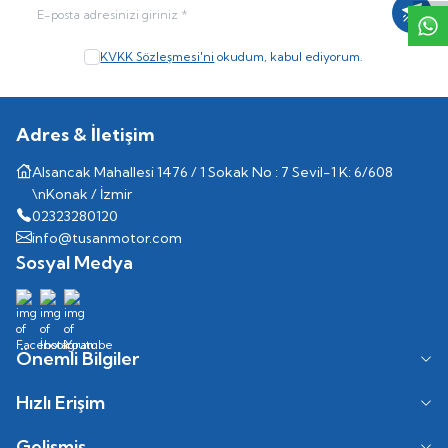
Kayıt
KVKK Sözleşmesi'ni
okudum, kabul ediyorum.
Adres & İletişim
Alsancak Mahallesi 1476 / 1 Sokak No : 7 Sevil-1 K: 6/608
\nKonak / İzmir
02323280120
info@tusanmotor.com
Sosyal Medya
Önemli Bilgiler
Hızlı Erişim
Gelişmiş