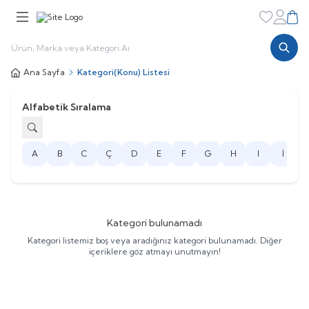
Favorileri
Hesabı
Sepe
Ana Sayfa
Kategori(Konu) Listesi
Alfabetik Sıralama
A
B
C
Ç
D
E
F
G
H
I
İ
J
Kategori bulunamadı
Kategori listemiz boş veya aradığınız kategori bulunamadı. Diğer
içeriklere göz atmayı unutmayın!