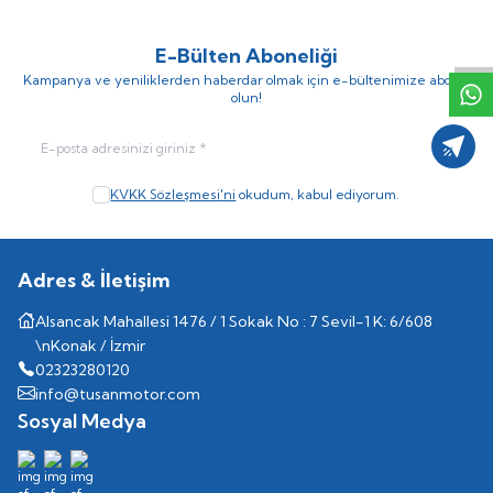
W
h
t
s
p
p
D
e
s
e
H
a
t
t
E-Bülten Aboneliği
Kampanya ve yeniliklerden haberdar olmak için e-bültenimize abone
olun!
Kayıt
KVKK Sözleşmesi'ni
okudum, kabul ediyorum.
Adres & İletişim
Alsancak Mahallesi 1476 / 1 Sokak No : 7 Sevil-1 K: 6/608
\nKonak / İzmir
02323280120
info@tusanmotor.com
Sosyal Medya