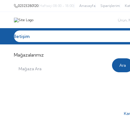
02323280120
(Haftaiçi 08:00 - 18:00)
Anasayfa
Siparişlerim
Kat
İletişim
Tüm Kategoriler
Akülü Sandalye
Tekerlekl
Mağazalarımız
Ara
Mağaza Ara
Kam