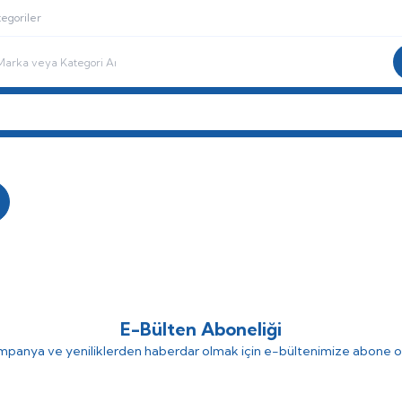
egoriler
i Sandalye
Pediatrik Rehab
Yedek Parça
Engelli Bakım
BAYİ G
E-Bülten Aboneliği
panya ve yeniliklerden haberdar olmak için e-bültenimize abone o