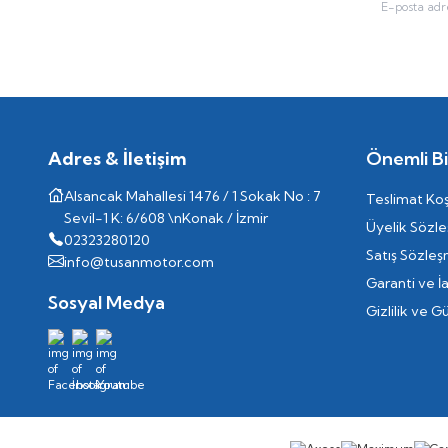
Adres & İletişim
Önemli Bil
Alsancak Mahallesi 1476 / 1 Sokak No : 7
Teslimat Koş
Sevil-1 K: 6/608 \nKonak / İzmir
Üyelik Sözl
02323280120
Satış Sözleş
info@tusanmotor.com
Garanti ve İ
Sosyal Medya
Gizlilik ve G