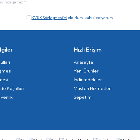
KVKK Sözleşmesi'ni
okudum, kabul ediyorum.
giler
Hızlı Erişim
ulları
Anasayfa
eşmesi
Yeni Ürünler
mesi
İndirimdekiler
ade Koşulları
Müşteri Hizmetleri
üvenlik
Sepetim