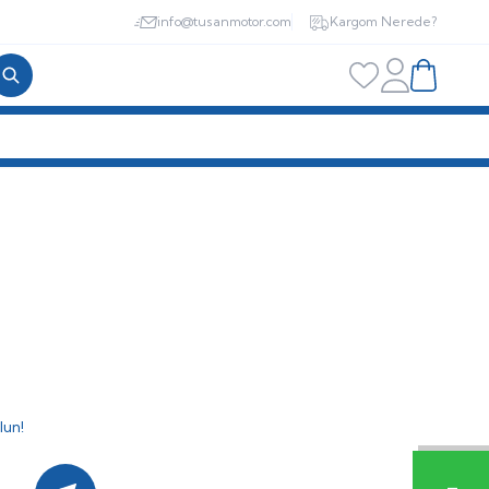
info@tusanmotor.com
Kargom Nerede?
Hesabım
Favorilerim
Sepetim
İRİŞİ
lun!