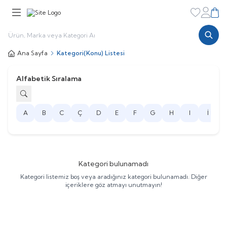
Favorileri
Hesabı
Sepe
Ana Sayfa
Kategori(Konu) Listesi
Alfabetik Sıralama
A
B
C
Ç
D
E
F
G
H
I
İ
J
Kategori bulunamadı
Kategori listemiz boş veya aradığınız kategori bulunamadı. Diğer
içeriklere göz atmayı unutmayın!