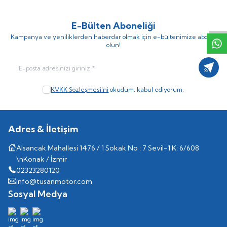
W
h
t
s
p
p
D
e
s
e
H
a
t
t
E-Bülten Aboneliği
Kampanya ve yeniliklerden haberdar olmak için e-bültenimize abone
olun!
Kayıt
KVKK Sözleşmesi'ni
okudum, kabul ediyorum.
Adres & İletişim
Alsancak Mahallesi 1476 / 1 Sokak No : 7 Sevil-1 K: 6/608
\nKonak / İzmir
02323280120
info@tusanmotor.com
Sosyal Medya