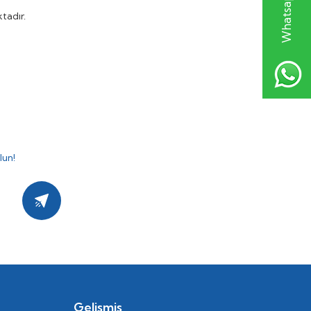
tadır.
lun!
Kayıt Ol
Gelişmiş