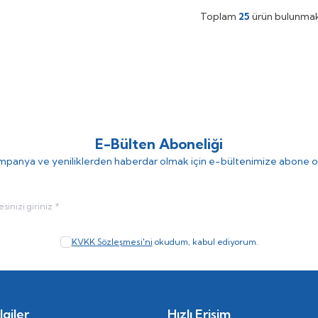
Toplam
25
ürün bulunmak
E-Bülten Aboneliği
panya ve yeniliklerden haberdar olmak için e-bültenimize abone o
KVKK Sözleşmesi'ni
okudum, kabul ediyorum.
giler
Hızlı Erişim