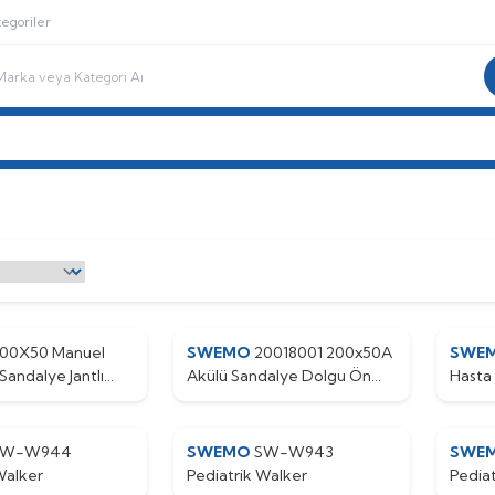
egoriler
i Sandalye
Pediatrik Rehab
Yedek Parça
Engelli Bakım
BAYİ G
00X50 Manuel
SWEMO
20018001 200x50A
SWE
Sandalye Jantlı
Akülü Sandalye Dolgu Ön
Hasta 
Tekeri
Teker
SW-W944
SWEMO
SW-W943
SWE
Walker
Pediatrik Walker
Pediat