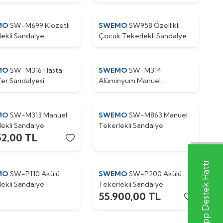
MO
SW-M699 Klozetli
SWEMO
SW958 Özellikli
lekli Sandalye
Çocuk Tekerlekli Sandalye
MO
SW-M316 Hasta
SWEMO
SW-M314
fer Sandalyesi
Alüminyum Manuel
Tekerlekli Sandalye
MO
SW-M313 Manuel
SWEMO
SW-M863 Manuel
lekli Sandalye
Tekerlekli Sandalye
52,00
TL
Whatsapp Destek Hattı
MO
SW-P110 Akülü
SWEMO
SW-P200 Akülü
lekli Sandalye
Tekerlekli Sandalye
55.900,00
TL