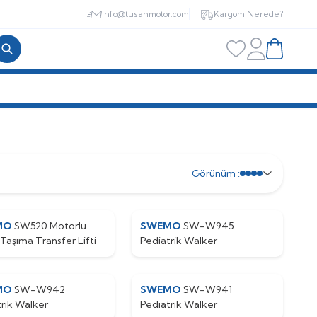
info@tusanmotor.com
Kargom Nerede?
Hesabım
Favorilerim
Sepetim
İRİŞİ
Görünüm :
MO
SW520 Motorlu
SWEMO
SW-W945
Taşıma Transfer Lifti
Pediatrik Walker
MO
SW-W942
SWEMO
SW-W941
rik Walker
Pediatrik Walker