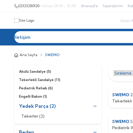
02323280120
(Haftaiçi 08:00 - 18:00)
Anasayfa
Siparişlerim
Kat
İletişim
Tüm Kategoriler
Akülü Sandalye
Tekerlekl
Ana Sayfa
SWEMO
Akülü Sandalye
(5)
Tekerlekli Sandalye
(11)
Pediatrik Rehab
(6)
SWEMO
2
Engelli Bakım
(1)
Tekerlekli 
Yedek Parça
(2)
Dolgu Ön 
Tekerler
(2)
SWEMO
Pediatrik 
Beden