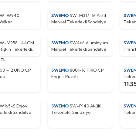
SW-W940
SWEMO
SW-M317-16 Aktif
SWE
Walker
Manuel Tekerlekli Sandalye
Teker
SW-M958L 44CM
SWEMO
SW466 Aluminyum
SWE
etişkin Tekerlekli
Manuel Tekerlekli Sandalye
Trans
 Refakatçi Fren
TL
ktur )
001-12 UNO CP
SWEMO
8001-16 TRIO CP
SWE
eti
Engelli Puseti
Teker
11.3
W165-S Enjoy
SWEMO
SW-P140 Akülü
SWE
erlekli Sandalye
Tekerlekli Sandalye
Teker