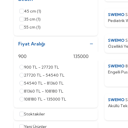
45 cm
(1)
SWEMO
35 cm
(1)
Pediatrik 
55 cm
(1)
SWEMO
Fiyat Aralığı
Özellikli Y
Sandalye (
Özelliği Yo
SWEMO
8
900 TL - 27720 TL
Engelli Pus
27720 TL - 54540 TL
54540 TL - 81360 TL
81360 TL - 108180 TL
108180 TL - 135000 TL
SWEMO
S
Aküllü Tek
Stoktakiler
Yeni Ürünler