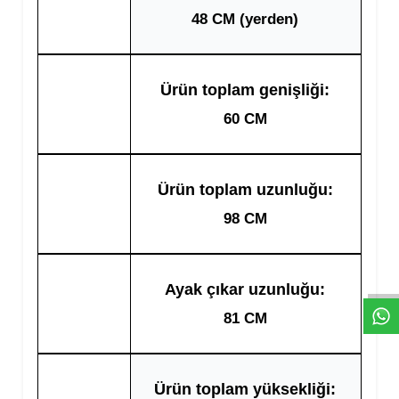
48 CM (yerden)
Ürün toplam genişliği:
60 CM
Ürün toplam uzunluğu:
98 CM
W
h
t
s
a
p
p
D
e
s
e
H
a
t
t
Ayak çıkar uzunluğu:
81 CM
Ürün toplam yüksekliği: