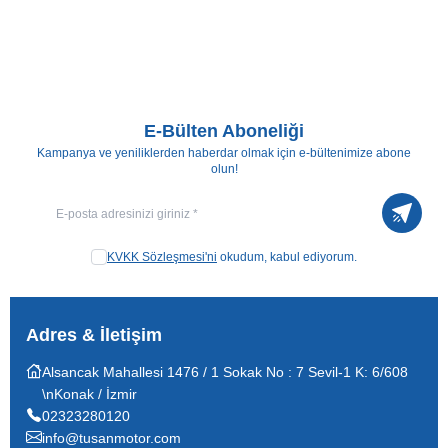
WOLLEX
WG-M317-16 Aktif
SWEMO
SW-M317-16 Aktif
Manuel Tekerlekli Sandalye
Manuel Tekerlekli Sandalye
E-Bülten Aboneliği
Kampanya ve yeniliklerden haberdar olmak için e-bültenimize abone
olun!
Kayıt 
KVKK Sözleşmesi'ni
okudum, kabul ediyorum.
Adres & İletişim
Alsancak Mahallesi 1476 / 1 Sokak No : 7 Sevil-1 K: 6/608
\nKonak / İzmir
02323280120
info@tusanmotor.com