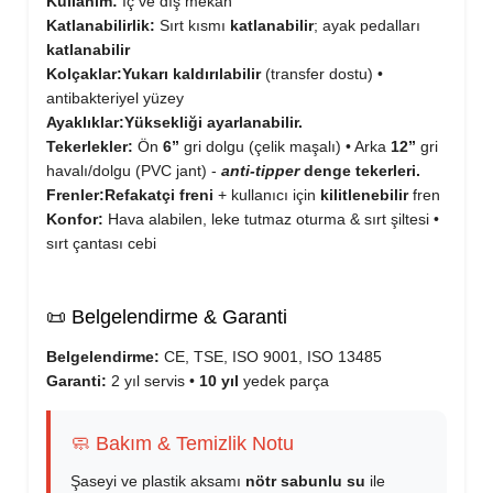
Kullanım:
İç ve dış mekân
Katlanabilirlik:
Sırt kısmı
katlanabilir
; ayak pedalları
katlanabilir
Kolçaklar:
Yukarı kaldırılabilir
(transfer dostu) •
antibakteriyel yüzey
Ayaklıklar:
Yüksekliği ayarlanabilir.
Tekerlekler:
Ön
6”
gri dolgu (çelik maşalı) • Arka
12”
gri
havalı/dolgu (PVC jant) -
anti-tipper
denge tekerleri.
Frenler:
Refakatçi freni
+ kullanıcı için
kilitlenebilir
fren
Konfor:
Hava alabilen, leke tutmaz oturma & sırt şiltesi •
sırt çantası cebi
📜 Belgelendirme & Garanti
Belgelendirme:
CE, TSE, ISO 9001, ISO 13485
Garanti:
2 yıl servis •
10 yıl
yedek parça
🧼 Bakım & Temizlik Notu
Şaseyi ve plastik aksamı
nötr sabunlu su
ile