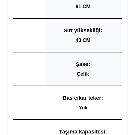
91 CM
Sırt yüksekliği:
43 CM
Şase:
Çelik
Bas çıkar teker:
Yok
Taşıma kapasitesi: