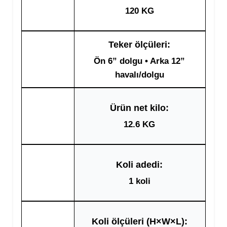
120 KG
Teker ölçüleri:
Ön 6” dolgu • Arka 12”
havalı/dolgu
Ürün net kilo:
12.6 KG
Koli adedi:
1 koli
Koli ölçüleri (H×W×L):