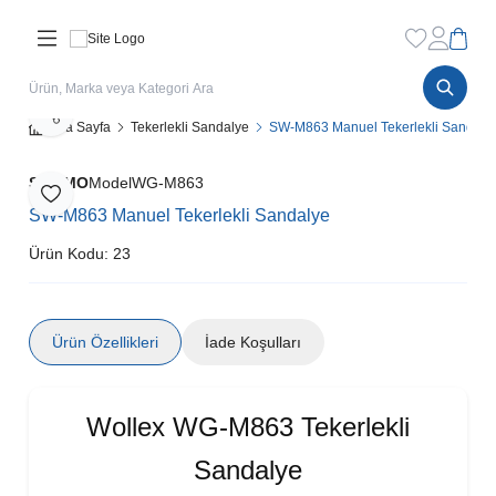
Favorilerim
Hesabım
Sepet
Paylaş
Ana Sayfa
Tekerlekli Sandalye
SW-M863 Manuel Tekerlekli Sandaly
SWEMO
Model
WG-M863
Favoriye Ekle
SW-M863 Manuel Tekerlekli Sandalye
Ürün Kodu:
23
Ürün Özellikleri
İade Koşulları
Wollex WG-M863 Tekerlekli
Sandalye