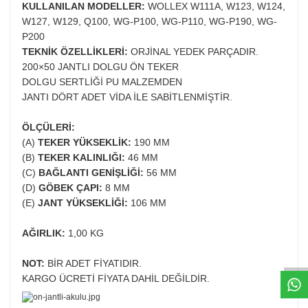
KULLANILAN MODELLER:
WOLLEX W111A, W123, W124,
W127, W129, Q100, WG-P100, WG-P110, WG-P190, WG-
P200
TEKNİK ÖZELLİKLERİ:
ORJİNAL YEDEK PARÇADIR.
200×50 JANTLI DOLGU ÖN TEKER
DOLGU SERTLİĞİ PU MALZEMDEN
JANTI DÖRT ADET VİDA İLE SABİTLENMİŞTİR.
ÖLÇÜLERİ:
(A)
TEKER YÜKSEKLİK:
190 MM
(B)
TEKER KALINLIĞI:
46 MM
(C)
BAĞLANTI GENİŞLİĞİ:
56 MM
(D)
GÖBEK ÇAPI:
8 MM
(E)
JANT YÜKSEKLİĞİ:
106 MM
W
h
t
s
p
p
D
e
s
e
H
a
t
t
AĞIRLIK:
1,00 KG
NOT:
BİR ADET FİYATIDIR.
KARGO ÜCRETİ FİYATA DAHİL DEĞİLDİR.