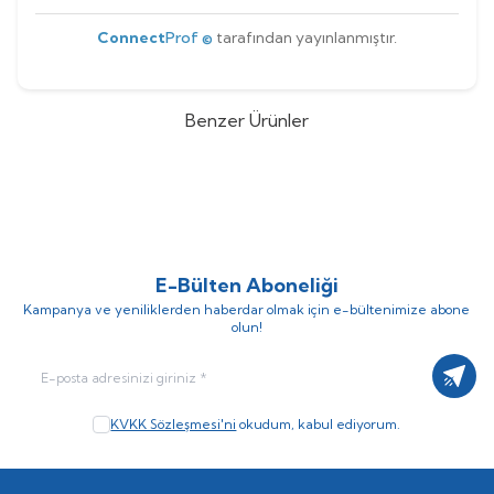
Connect
Prof ©
tarafından yayınlanmıştır.
Benzer Ürünler
WOLLEX
20018002 12 İnç 12½ x
SWEMO
200X50 Manuel
2¼ Dolgu Arka Teker
Tekerlekli Sandalye Jantlı Dolgu
Ön Tekeri
E-Bülten Aboneliği
Kampanya ve yeniliklerden haberdar olmak için e-bültenimize abone
olun!
Kayıt
KVKK Sözleşmesi'ni
okudum, kabul ediyorum.