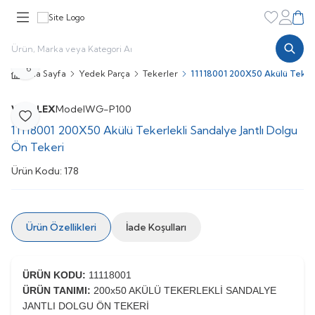
Favorileri
Hesabı
Sepe
Paylaş
Ana Sayfa
Yedek Parça
Tekerler
11118001 200X50 Akülü Tekerl
WOLLEX
Model
WG-P100
Favoriye Ekle
11118001 200X50 Akülü Tekerlekli Sandalye Jantlı Dolgu
Ön Tekeri
Ürün Kodu:
178
Ürün Özellikleri
İade Koşulları
ÜRÜN KODU:
11118001
ÜRÜN TANIMI:
200x50 AKÜLÜ TEKERLEKLİ SANDALYE
JANTLI DOLGU ÖN TEKERİ